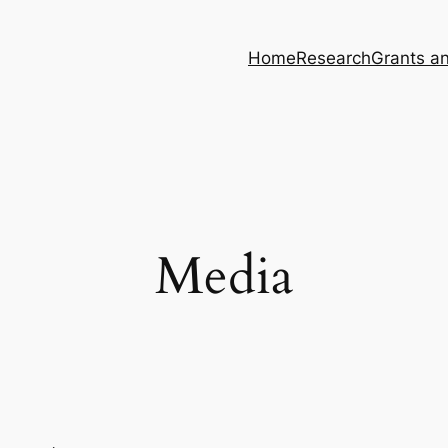
Home
Research
Grants a
Media