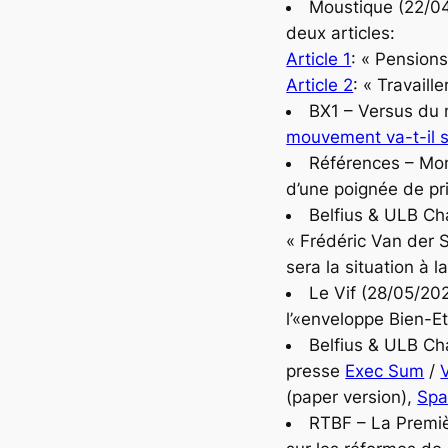
Moustique (22/04
deux articles:
Article 1
: « Pension
Article 2
: « Travaill
BX1 – Versus du 
mouvement va-t-il s’
Références – Mon
d’une poignée de pri
Belfius & ULB C
« Frédéric Van der 
sera la situation à la
Le Vif (28/05/202
l’«enveloppe Bien-E
Belfius & ULB C
presse
Exec Sum
/
(paper version),
Spa
RTBF – La Premiè