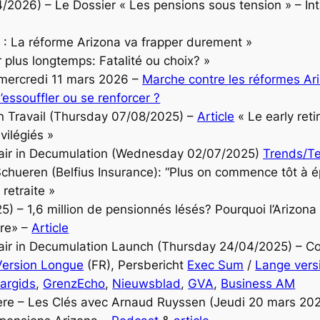
/2026) – Le Dossier « Les pensions sous tension » – In
s : La réforme Arizona va frapper durement »
er plus longtemps: Fatalité ou choix? »
mercredi 11 mars 2026 –
Marche contre les réformes Ari
essouffler ou se renforcer ?
 Travail (Thursday 07/08/2025) –
Article
« Le early reti
vilégiés »
hair in Decumulation (Wednesday 02/07/2025)
Trends/T
Schueren (Belfius Insurance): “Plus on commence tôt à é
 retraite »
5) – 1,6 million de pensionnés lésés? Pourquoi l’Arizona 
tre» –
Article
hair in Decumulation Launch (Thursday 24/04/2025) – 
Version Longue
(FR), Persbericht
Exec Sum
/
Lange vers
argids
,
GrenzEcho
,
Nieuwsblad
,
GVA
,
Business AM
re – Les Clés avec Arnaud Ruyssen (Jeudi 20 mars 2025