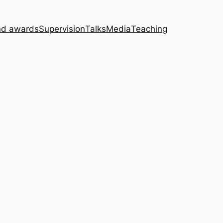
nd awards
Supervision
Talks
Media
Teaching