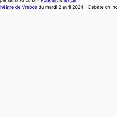
 pensions Arizona –
Podcast
&
article
 théâtre de Vrebos
du mardi 2 avril 2024 – Debate on in