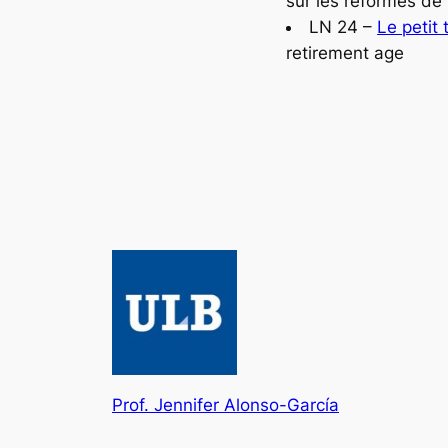
sur les réformes de
LN 24 –
Le petit
retirement age
Prof. Jennifer Alonso-García