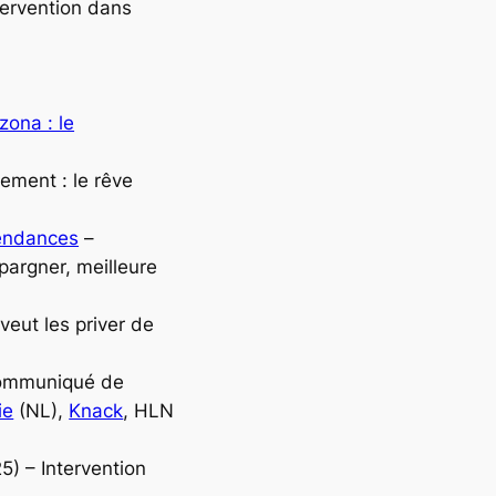
tervention dans
zona : le
rement : le rêve
endances
–
pargner, meilleure
veut les priver de
Communiqué de
ie
(NL),
Knack
, HLN
) – Intervention