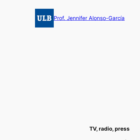
Aller
au
Prof. Jennifer Alonso-García
contenu
TV, radio, press